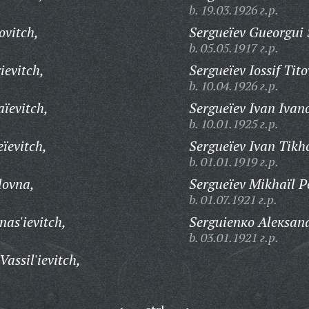
b. 19.03.1926 г.р.
ovitch,
Sergueïev Gueorgui
b. 05.05.1917 г.р.
ievitch,
Sergueïev Iossif Tito
b. 10.04.1926 г.р.
ïevitch,
Sergueïev Ivan Ivano
b. 10.01.1925 г.р.
ïevitch,
Sergueïev Ivan Tikh
b. 01.01.1919 г.р.
lovna,
Sergueïev Mikhaïl P
b. 01.07.1921 г.р.
nas'ievitch,
Serguienкo Aleкsand
b. 03.01.1921 г.р.
assil'ievitch,