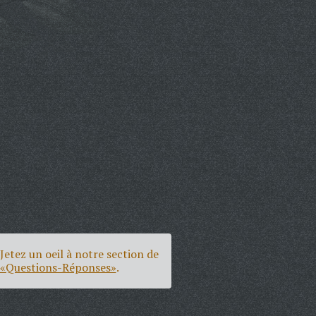
Jetez un oeil à notre section de
«Questions-Réponses»
.