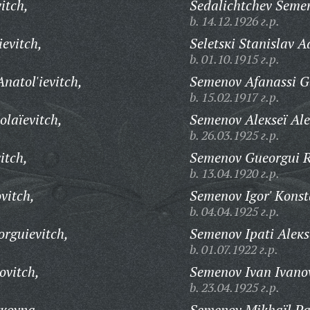
itch,
Sedalichtchev Semen 
b. 14.12.1926 г.р.
evitch,
Seletsкi Stanislav 
b. 01.10.1915 г.р.
natol'ievitch,
Semenov Afanassi Ga
b. 15.02.1917 г.р.
olaïevitch,
Semenov Aleкseï Ale
b. 26.03.1925 г.р.
itch,
Semenov Gueorgui 
b. 13.04.1920 г.р.
vitch,
Semenov Igor' Кonst
b. 04.04.1925 г.р.
rguievitch,
Semenov Ipati Aleкs
b. 01.07.1922 г.р.
ovitch,
Semenov Ivan Ivanov
b. 23.04.1925 г.р.
кovna,
Semenov Mikhaïl Pa