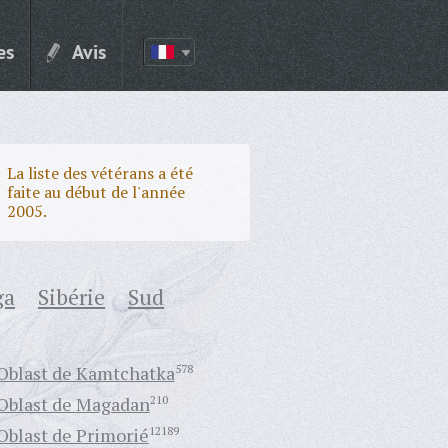
es
Avis
La liste des vétérans a été
faite au début de l'année
2005.
ga
Sibérie
Sud
Oblast de Kamtchatka
578
Oblast de Magadan
210
Oblast de Primorié
12189