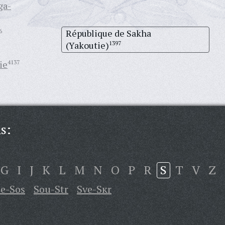
ga-
6
République de Sakha
(Yakoutie)
1397
ie
4137
s:
G
I
J
K
L
M
N
O
P
R
S
T
V
Z
e-Sos
Sou-Str
Sve-Sкr