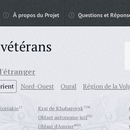
À propos du Projet
Questions et Répons
 vétérans
 l'étranger
rient
Nord-Ouest
Oural
Région de la Vol
Koriakie
11
Kraï de Khabarovsk
7296
Oblast autonome juif
761
Oblast d'Amour
4020