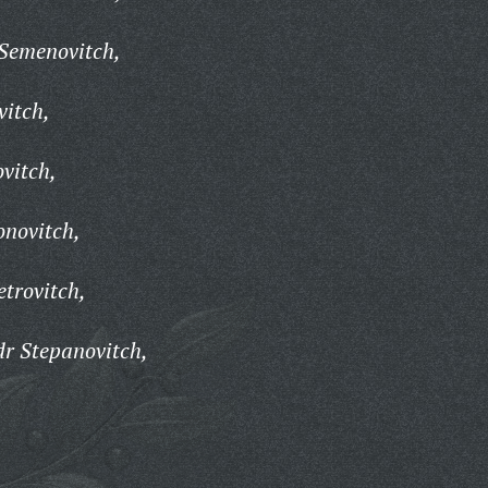
 Semenovitch,
vitch,
vitch,
onovitch,
etrovitch,
r Stepanovitch,