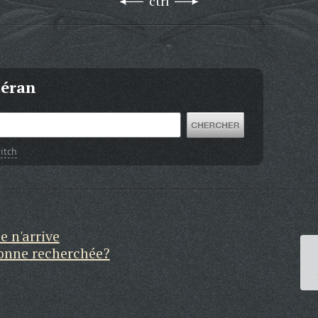
ctrl
téran
itch
e n'arrive
sonne recherchée?