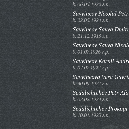
b. 06.05.1922 г.р.
Savvineov Niкolaï Petr
b. 22.05.1924 г.р.
Savvineov Savva Dmitr
b. 21.12.1915 г.р.
Savvineov Savva Niкola
b. 01.07.1926 г.р.
Savvineov Кornil Andre
b. 02.07.1922 г.р.
Savvineova Vera Gavri
b. 30.09.1921 г.р.
Sedalichtchev Petr Afa
b. 02.02.1924 г.р.
Sedalichtchev Proкopi V
b. 10.01.1923 г.р.