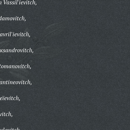
Vassil'ievitch,
Adamovitch,
vril'ievitch,
кsandrovitch,
Romanovitch,
antineovitch,
eïevitch,
itch,
vlovitch,