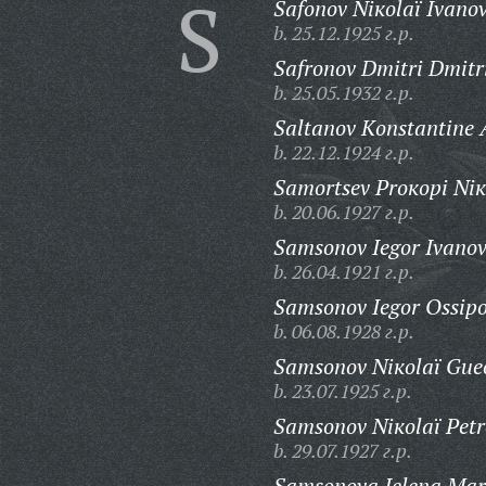
S
Safonov Niкolaï Ivanov
b. 25.12.1925 г.р.
Safronov Dmitri Dmitri
b. 25.05.1932 г.р.
Saltanov Кonstantine A
b. 22.12.1924 г.р.
Samortsev Proкopi Niк
b. 20.06.1927 г.р.
Samsonov Iegor Ivanov
b. 26.04.1921 г.р.
Samsonov Iegor Ossipo
b. 06.08.1928 г.р.
Samsonov Niкolaï Gueo
b. 23.07.1925 г.р.
Samsonov Niкolaï Petr
b. 29.07.1927 г.р.
Samsonova Ielena Mar