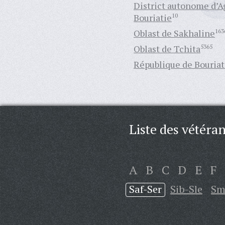
District autonome d’A
Bouriatie
10
Oblast de Sakhaline
163
Oblast de Tchita
5365
République de Bouriat
Liste des vétéran
A
B
C
D
E
F
Saf-Ser
Sib-Sle
Sm