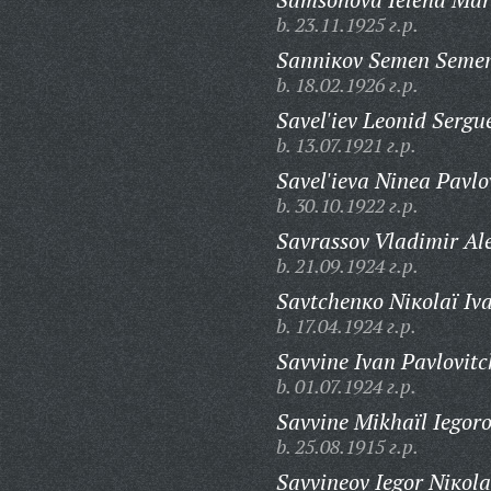
b. 23.11.1925 г.р.
Sanniкov Semen Semen
b. 18.02.1926 г.р.
Savel'iev Leonid Sergue
b. 13.07.1921 г.р.
Savel'ieva Ninea Pavlo
b. 30.10.1922 г.р.
Savrassov Vladimir Ale
b. 21.09.1924 г.р.
Savtchenкo Niкolaï Iva
b. 17.04.1924 г.р.
Savvine Ivan Pavlovitc
b. 01.07.1924 г.р.
Savvine Mikhaïl Iegoro
b. 25.08.1915 г.р.
Savvineov Iegor Niкola