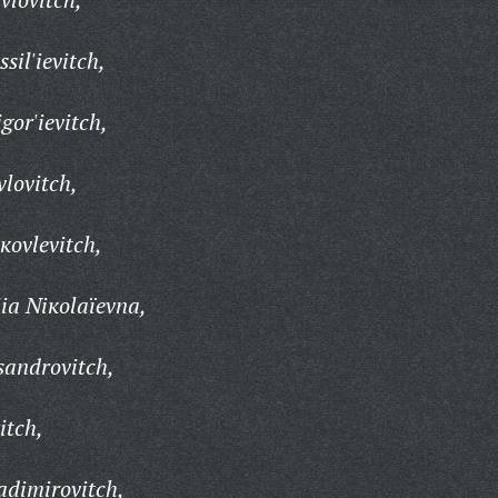
il'ievitch,
gor'ievitch,
lovitch,
кovlevitch,
ia Niкolaïevna,
sandrovitch,
itch,
adimirovitch,