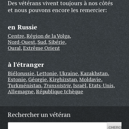
Des vétérans vivent toujours à nos côtés
et nous pouvons encore les remercier:
en Russie
Centre
,
Région de la Volga
,
Nord-Ouest
,
Sud
,
Sibérie
,
Oural
,
Extrême Orient
à l'étranger
Biélorussie
,
Lettonie
,
Ukraine
,
Kazakhstan
,
Estonie
,
Géorgie
,
Kirghizstan
,
Moldavie
,
Turkménistan
,
Transnistrie
,
Israël
,
Etats-Unis
,
Allemagne
,
République tchèque
Rechercher un vétéran