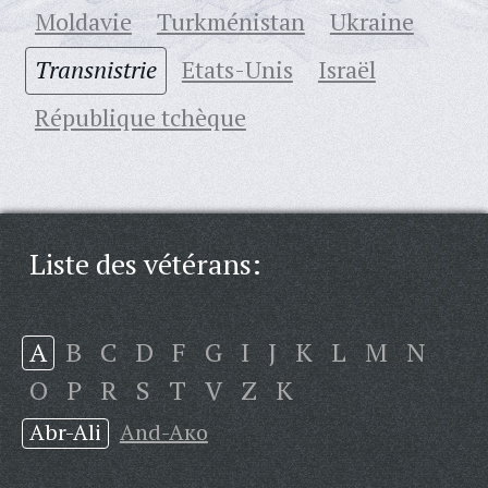
Moldavie
Turkménistan
Ukraine
Transnistrie
Etats-Unis
Israël
République tchèque
Liste des vétérans:
A
B
C
D
F
G
I
J
K
L
M
N
O
P
R
S
T
V
Z
К
Abr-Ali
And-Aкo