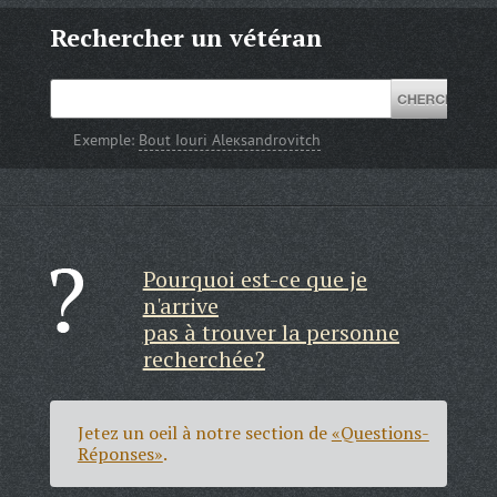
Rechercher un vétéran
Exemple:
Bout Iouri Aleкsandrovitch
Pourquoi est-ce que je
n'arrive
pas à trouver la personne
recherchée?
Jetez un oeil à notre section de
«Questions-
Réponses»
.