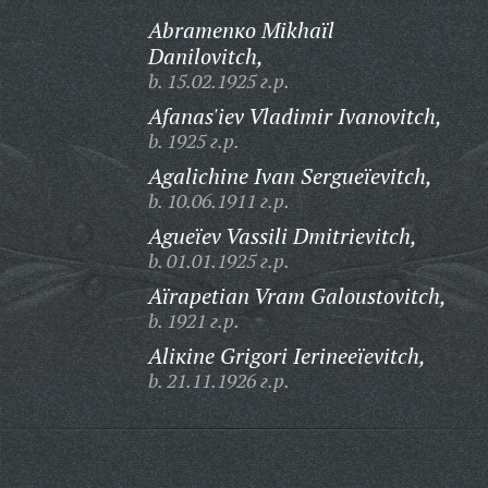
Abramenкo Mikhaïl
Danilovitch,
b. 15.02.1925 г.р.
Afanas'iev Vladimir Ivanovitch,
b. 1925 г.р.
Agalichine Ivan Sergueïevitch,
b. 10.06.1911 г.р.
Agueïev Vassili Dmitrievitch,
b. 01.01.1925 г.р.
Aïrapetian Vram Galoustovitch,
b. 1921 г.р.
Aliкine Grigori Ierineeïevitch,
b. 21.11.1926 г.р.