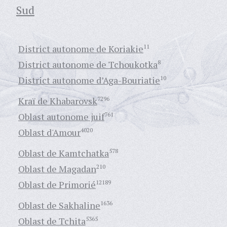
Sud
District autonome de Koriakie
11
District autonome de Tchoukotka
8
District autonome d’Aga-Bouriatie
10
Kraï de Khabarovsk
7296
Oblast autonome juif
761
Oblast d'Amour
4020
Oblast de Kamtchatka
578
Oblast de Magadan
210
Oblast de Primorié
12189
Oblast de Sakhaline
1636
Oblast de Tchita
5365