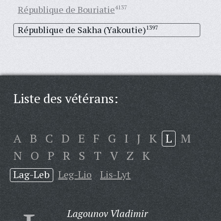
République de Bouriatie
4137
République de Sakha (Yakoutie)
1397
Liste des vétérans:
A
B
C
D
E
F
G
I
J
K
L
M
N
O
P
R
S
T
V
Z
К
Lag-Leb
Leg-Lio
Lis-Lyt
Lagounov Vladimir