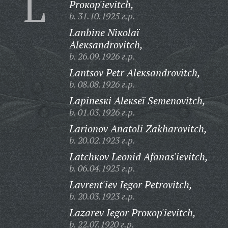
L
Proкop'ievitch,
b. 31.10.1925 г.р.
Lanbine Niкolaï
Aleкsandrovitch,
b. 26.09.1926 г.р.
Lantsov Petr Aleкsandrovitch,
b. 08.08.1926 г.р.
Lapinesкi Aleкseï Semenovitch,
b. 01.03.1926 г.р.
Larionov Anatoli Zakharovitch,
b. 20.02.1923 г.р.
Latchкov Leonid Afanas'ievitch,
b. 06.04.1925 г.р.
Lavrent'iev Iegor Petrovitch,
b. 20.03.1923 г.р.
Lazarev Iegor Proкop'ievitch,
b. 22.07.1920 г.р.