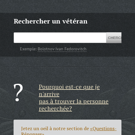
Rechercher un vétéran
Exemple:
Bolotnov Ivan Fedorovitch
Pourquoi est-ce que je
n'arrive
pas à trouver la personne
recherchée?
Jetez un oeil à notre section de
«Questions-
Réponses»
.